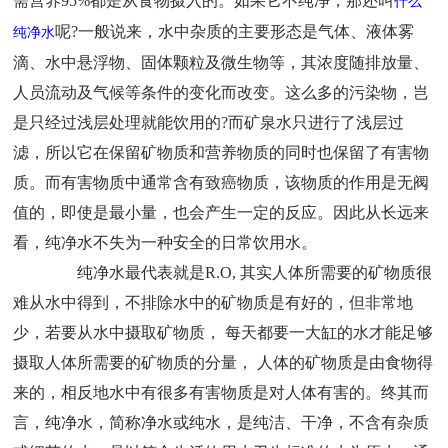
需营养
95%
都是从食物摄入的。如果它不纯净，那还叫
什么
呢
?
一般说来，水中杂质的主要形态是气体、液体雾
纯净水
滴、水中悬浮物、固体颗粒及微生物等，其浓度随排放量、
人员流动及气候等条件的变化而改变。这么多的污染物，岂
是只经过浅层处理就能饮用的
?
而矿泉水只进行了浅层过
滤，所以它在保留矿物质和营养物质的同时也保留了有害物
质。而有害物质中通常含有致癌物质，该物质的作用是无阀
值的，即使是最小量，也会产生一定的反应。因此从长远来
看，纯净水不失为一种安全的日常饮用水。
纯净水最代表就是
R.O,
其实人体所需要的矿物质很
难从水中得到，不排除水中的矿物质是有好的，但非常地
少，若要从水中摄取矿物质， 每天都要一大缸的水才能足够
摄取人体所需要的矿物质的分量， 人体的矿物质是由食物得
来的，相反地水中有很多有害物质是对人体有害的。终其而
言，纯净水，简称净水或纯水，是纯洁、干净，不含有杂质