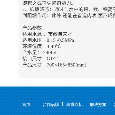
即死之或丧失繁殖能力。
7、抑垢滤芯：通过与水中的钙、镁、铁离
到阻垢作用；此外,还能在管道内表 面形
产品参数：
适用水源
：市政自来水
适用水压：0.15~0.5MPa
环境温度：4-40℃
产水量：
240L/h
接口尺寸：G1/2″
产品尺寸：700×165×850(mm)
首页
合作品牌
租直饮机
解决方案