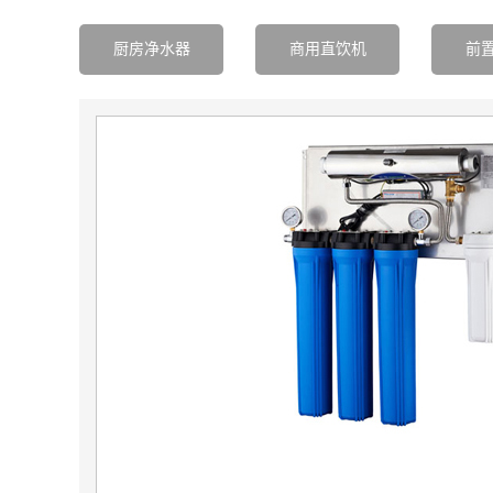
厨房净水器
商用直饮机
前