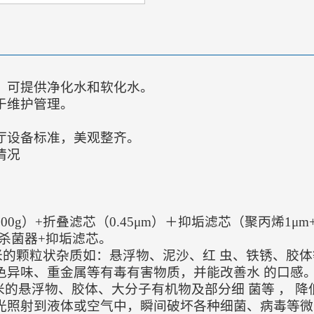
。可提供净化水和软化水。
于维护管理。
厅设备标准，美观整齐。
情况
700g）+折叠滤芯（0.45μm）＋抑垢滤芯（聚丙烯1μm
线杀菌器+抑垢滤芯。
微米的颗粒状杂质如：悬浮物、泥沙、红 虫、铁锈、胶
色异味、重金属等有毒有害物质，并能改善水 的口感
微米的悬浮物、胶体、大分子有机物及部分细 菌等 ， 
光照射到液体或空气中，瞬间破坏各种细菌、病毒等微生