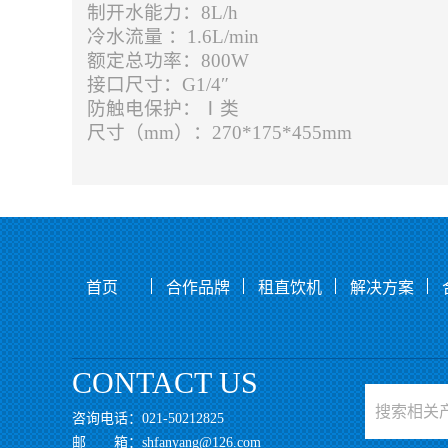
制开水能力：8L/h
冷水流量
：1.6L/min
额定总功率：800W
接口尺寸：G1/4″
防触电保护：Ⅰ类
尺寸（mm）：270*175*455mm
首页
合作品牌
租直饮机
解决方案
CONTACT US
咨询电话：021-50212825
邮 箱：shfanyang@126.com