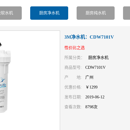
央软水机
厨房净水机
厨房纯水机
3M净水机：CDW7101V
性价比之选
所属分类：
厨房净水机
商品型号:
CDW7101V
产 地:
广州
优惠价格:
￥1299
发布日期:
2019-06-12
查看次数:
8798次