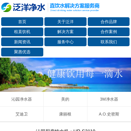
首页
关于泛洋
合作品牌
租直饮机
解决方案
合作案例
新闻资讯
服务中心
联系我们
聚惠优选
沁园净水器
美的
3M净水器
艾迪卫
康丽根
A.O.史密斯