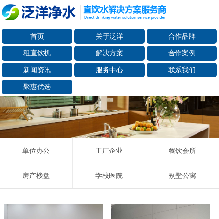
首页
关于泛洋
合作品牌
租直饮机
解决方案
合作案例
新闻资讯
服务中心
联系我们
聚惠优选
单位办公
工厂企业
餐饮会所
房产楼盘
学校医院
别墅公寓